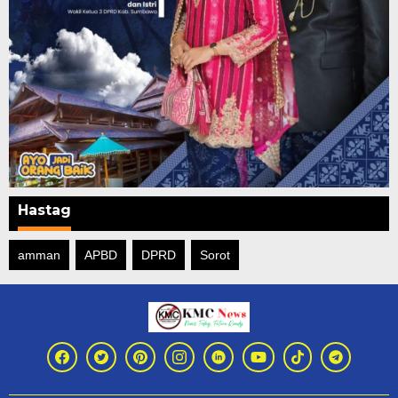
Hastag
amman
APBD
DPRD
Sorot