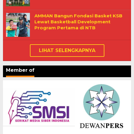
AMMAN Bangun Fondasi Basket KSB
Lewat Basketball Development
Program Pertama di NTB
LIHAT SELENGKAPNYA
Member of