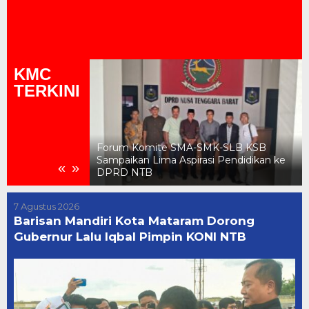
KMC
TERKINI
K-SLB KSB
Jelang Pilkades Serentak, Isu Keamanan
i Pendidikan ke
E-Voting Mencuat, Pemkab KSB Siapkan
«
»
Sosialisasi Bersama Tim Ahli
7 Agustus 2026
Barisan Mandiri Kota Mataram Dorong
Gubernur Lalu Iqbal Pimpin KONI NTB