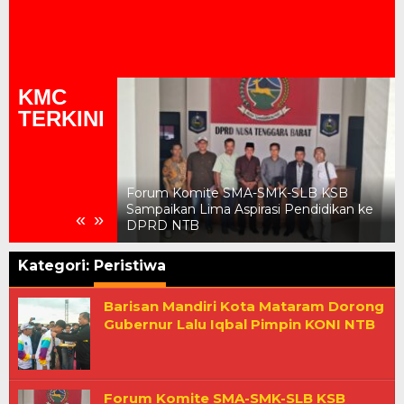
KMC
TERKINI
Forum Komite SMA-SMK-SLB KSB
Mataram Dorong
Sampaikan Lima Aspirasi Pendidikan ke
«
»
impin KONI NTB
DPRD NTB
Kategori:
Peristiwa
Barisan Mandiri Kota Mataram Dorong
Gubernur Lalu Iqbal Pimpin KONI NTB
Forum Komite SMA-SMK-SLB KSB