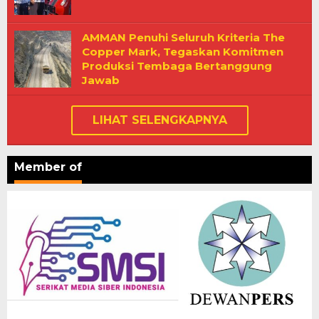
AMMAN Penuhi Seluruh Kriteria The
Copper Mark, Tegaskan Komitmen
Produksi Tembaga Bertanggung
Jawab
LIHAT SELENGKAPNYA
Member of