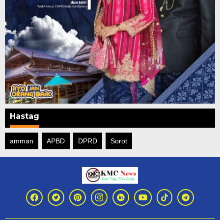
Hastag
amman
APBD
DPRD
Sorot