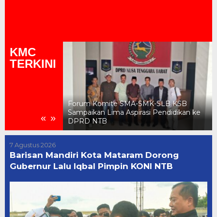
KMC
TERKINI
Forum Komite SMA-SMK-SLB KSB
Mataram Dorong
Sampaikan Lima Aspirasi Pendidikan ke
«
»
impin KONI NTB
DPRD NTB
7 Agustus 2026
Barisan Mandiri Kota Mataram Dorong
Gubernur Lalu Iqbal Pimpin KONI NTB