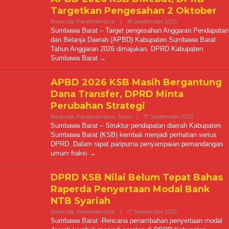
Targetkan Pengesahan 2 Oktober
Oleh
Beranda
,
Parlementaria
|
18 September 2025
Kabarmediacitra@
Sumbawa Barat – Target pengesahan Anggaran Pendapatan
dan Belanja Daerah (APBD) Kabupaten Sumbawa Barat
Tahun Anggaran 2026 dimajukan. DPRD Kabupaten
Sumbawa Barat
APBD 2026 KSB Masih Bergantung
Dana Transfer, DPRD Minta
Perubahan Strategi
Oleh
Beranda
,
Parlementaria
,
Sorot
|
17 September 2025
Kabarmediac
Sumbawa Barat – Struktur pendapatan daerah Kabupaten
Sumbawa Barat (KSB) kembali menjadi perhatian serius
DPRD. Dalam rapat paripurna penyampaian pemandangan
umum fraksi
DPRD KSB Nilai Belum Tepat Bahas
Raperda Penyertaan Modal Bank
NTB Syariah
Oleh
Beranda
,
Parlementaria
|
17 September 2025
Kabarmediacitra@
Sumbawa Barat -Rencana penambahan penyertaan modal