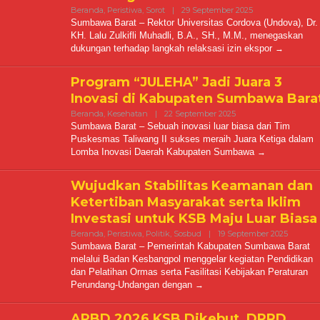
Oleh
Beranda
,
Peristiwa
,
Sorot
|
29 September 2025
Kabarmediacitra
Sumbawa Barat – Rektor Universitas Cordova (Undova), Dr.
KH. Lalu Zulkifli Muhadli, B.A., SH., M.M., menegaskan
dukungan terhadap langkah relaksasi izin ekspor
Program “JULEHA” Jadi Juara 3
Inovasi di Kabupaten Sumbawa Bara
Oleh
Beranda
,
Kesehatan
|
22 September 2025
Kabarmediacitra@gma
Sumbawa Barat – Sebuah inovasi luar biasa dari Tim
Puskesmas Taliwang II sukses meraih Juara Ketiga dalam
Lomba Inovasi Daerah Kabupaten Sumbawa
Wujudkan Stabilitas Keamanan dan
Ketertiban Masyarakat serta Iklim
Investasi untuk KSB Maju Luar Biasa
Oleh
Beranda
,
Peristiwa
,
Politik
,
Sosbud
|
19 September 2025
Kabarme
Sumbawa Barat – Pemerintah Kabupaten Sumbawa Barat
melalui Badan Kesbangpol menggelar kegiatan Pendidikan
dan Pelatihan Ormas serta Fasilitasi Kebijakan Peraturan
Perundang-Undangan dengan
APBD 2026 KSB Dikebut, DPRD