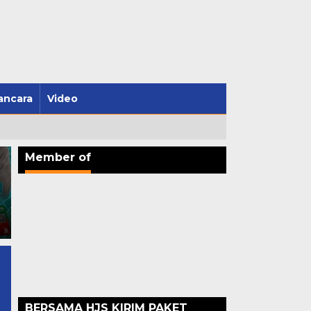
ncara
Video
Member of
Menambang Harapan dari
Lapangan Hijau, Bagaimana
AMMAN Membangun
Ekosistem Sepak Bola yang
Barisan Mandiri Kota
Mengubah Generasi
Mataram Dorong Gubernur
Sumbawa Barat
Lalu Iqbal Pimpin KONI NTB
BERSAMA HJS KIRIM PAKET