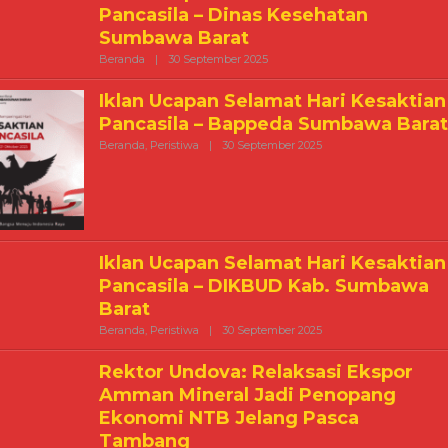
Pancasila – Dinas Kesehatan
Sumbawa Barat
Oleh
Beranda
|
30 September 2025
Kabarmediacitra@gmail.com
Iklan Ucapan Selamat Hari Kesaktian
Pancasila – Bappeda Sumbawa Barat
Oleh
Beranda
,
Peristiwa
|
30 September 2025
Kabarmediacitra@gmai
Iklan Ucapan Selamat Hari Kesaktian
Pancasila – DIKBUD Kab. Sumbawa
Barat
Oleh
Beranda
,
Peristiwa
|
30 September 2025
Kabarmediacitra@gmai
Rektor Undova: Relaksasi Ekspor
Amman Mineral Jadi Penopang
Ekonomi NTB Jelang Pasca
Tambang