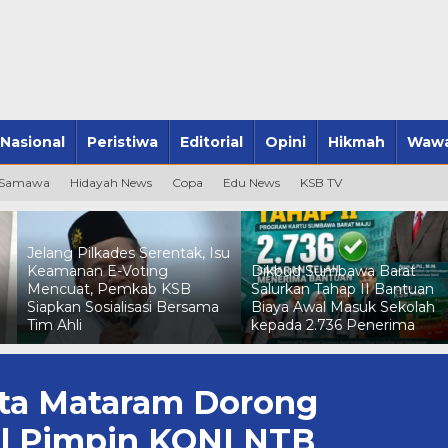
Nasional
Peristiwa
Editorial
Opini
Hikmah
Wawa
 Samawa
Hidayah News
Copa
Edu News
KSB TV
Jelang Pilkades Serentak, Isu
Keamanan E-Voting
Dikbud Sumbawa Barat
Mencuat, Pemkab KSB
Salurkan Tahap II Bantuan
Siapkan Sosialisasi Bersama
Biaya Awal Masuk Sekolah
Tim Ahli
kepada 2.736 Penerima
ota Mataram Dorong
al Pimpin KONI NTB