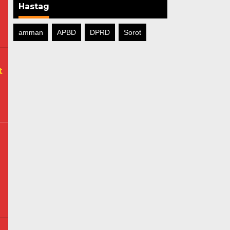
Hastag
@gmail.com
amman
APBD
DPRD
Sorot
t
il.com
diacitra@gmail.com