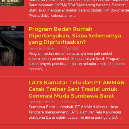
Barat-Mataram (HIPMASBAR-Mataram) bersama Sahabat
Bumi akan menggelar nonton bareng (nobar) film dokumente
“Pesta Babi: Kolonialisme
Program Bedah Rumah
Dipertanyakan, Siapa Sebenarnya
yang Diprioritaskan?
Oleh
Beranda
,
Editorial
|
15 Mei 2026
Kabarmediacitra@gmail.com
Program bedah rumah seharusnya menjadi simbol
keberpihakan pemerintah kepada rakyat kecil. Program ini
bukan proyek pencitraan, bukan sekadar angka di laporan
tahunan,
LATS Kamutar Telu dan PT AMMAN
Cetak Trainer Seni Tradisi untuk
Generasi Muda Sumbawa Barat
Oleh
Beranda
,
Sosbud
|
9 Mei 2026
Kabarmediacitra@gmail.com
Sumbawa Barat – Kembali, PT AMMAN Mineral Nusa
Tenggara menggandeng LATS Kamutar Telu Kabupaten
Sumbawa Barat dalam upaya membina para guru SD,