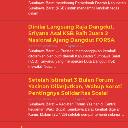
Sumbawa Barat mendorong Pemerintah Daerah Kabupaten
Sumbawa Barat (KSB) untuk mengambil langkah tegas
dalam
Dinilai Langsung Raja Dangdut,
Sriyana Asal KSB Raih Juara 2
Nasional Ajang Dangdut FORSA
Oleh
Beranda
,
Peristiwa
|
27 April 2026
Kabarmediacitra@gmail.com
Sumbawa Barat — Prestasi membanggakan kembali
ditorehkan oleh putri daerah Kabupaten Sumbawa Barat
(KSB). Sriyana, yang merupakan Duta Dangdut KSB
mewakili Nusa
Setelah Istirahat 3 Bulan Forum
Yasinan Dilanjutkan, Wabup Soroti
Pentingnya Solidaritas Sosial
Oleh
Beranda
,
Peristiwa
,
Sorot
|
23 April 2026
Kabarmediacitra@gmai
Sumbawa Barat – Kegiatan Forum Yasinan di Central
kediaman Wakil Bupati Sumbawa Barat kembali digelar
Kamis Malam (23/4/26) setelah sempat terhenti selama