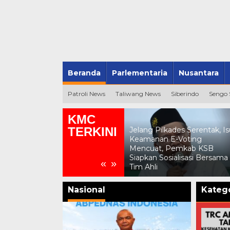
Beranda
Parlementaria
Nusantara
Patroli News
Taliwang News
Siberindo
Sengo
KMC
TERKINI
Jelang Pilkades Serentak, Is
Forum Komite SMA-SMK-
Keamanan E-Voting
-
SLB KSB Sampaikan Lima
Mencuat, Pemkab KSB
Aspirasi Pendidikan ke
Siapkan Sosialisasi Bersama
«
»
DPRD NTB
Tim Ahli
Nasional
Katego