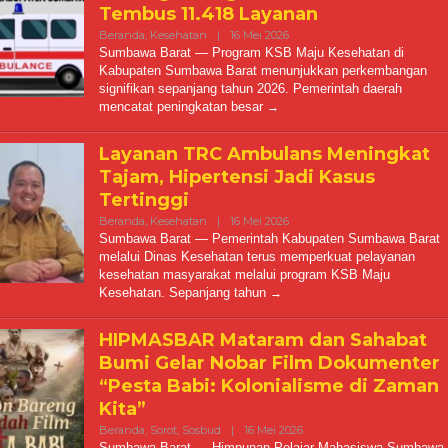
Tembus 11.418 Layanan
Oleh
Beranda
,
Kesehatan
|
16 Mei 2026
Kabarmediacitra@gmail.com
Sumbawa Barat — Program KSB Maju Kesehatan di
Kabupaten Sumbawa Barat menunjukkan perkembangan
signifikan sepanjang tahun 2026. Pemerintah daerah
mencatat peningkatan besar
Layanan TRC Ambulans Meningkat
Tajam, Hipertensi Jadi Kasus
Tertinggi
Oleh
Beranda
,
Kesehatan
|
16 Mei 2026
Kabarmediacitra@gmail.com
Sumbawa Barat — Pemerintah Kabupaten Sumbawa Barat
melalui Dinas Kesehatan terus memperkuat pelayanan
kesehatan masyarakat melalui program KSB Maju
Kesehatan. Sepanjang tahun
HIPMASBAR Mataram dan Sahabat
Bumi Gelar Nobar Film Dokumenter
“Pesta Babi: Kolonialisme di Zaman
Kita”
Oleh
Beranda
,
Sorot
,
Sosbud
|
16 Mei 2026
Kabarmediacitra@gmail.c
Sumbawa Barat — Himpunan Pelajar Mahasiswa Sumbawa