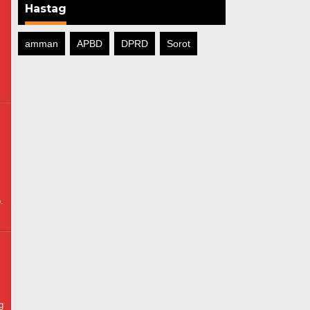
Hastag
amman
APBD
DPRD
Sorot
.
g