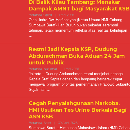
Di Balik Kilau Tambang: Menakar
Dampak AMNT bagi Masyarakat KSB
Oleh
Beranda
,
Opini
|
1 Mei 2026
Kabarmediacitra@gmail.com
Oleh: Indra Dwi Herfiansyah (Ketua Umum HMI Cabang
Sumbawa Barat) Hari Buruh bukan sekadar seremoni
tahunan, tetapi momentum refleksi atas realitas kehidupan
Resmi Jadi Kepala KSP, Dudung
Abdurachman Buka Aduan 24 Jam
untuk Publik
Oleh
Beranda
,
Nasional
|
1 Mei 2026
Kabarmediacitra@gmail.com
Jakarta – Dudung Abdurachman resmi menjabat sebagai
Kepala Staf Kepresidenan dan langsung bergerak cepat
mengawal program prioritas pemerintahan Prabowo Subianto
Sejak hari
Cegah Penyalahgunaan Narkoba,
HMI Usulkan Tes Urine Berkala Bagi
ASN KSB
Oleh
Beranda
,
Sorot
|
30 April 2026
Kabarmediacitra@gmail.com
Sumbawa Barat – Himpunan Mahasiswa Islam (HMI) Caban