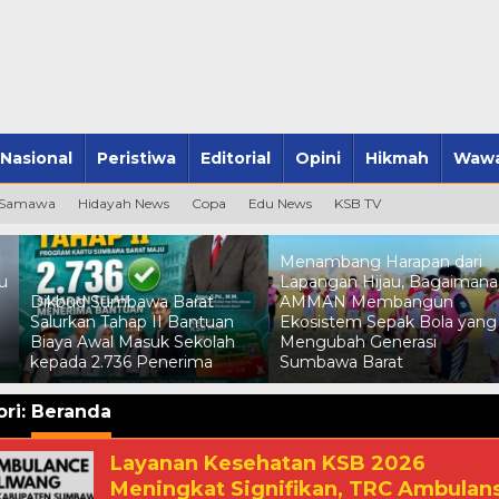
Nasional
Peristiwa
Editorial
Opini
Hikmah
Wawa
 Samawa
Hidayah News
Copa
Edu News
KSB TV
Menambang Harapan dari
u
Lapangan Hijau, Bagaimana
Dikbud Sumbawa Barat
AMMAN Membangun
Salurkan Tahap II Bantuan
Ekosistem Sepak Bola yang
Biaya Awal Masuk Sekolah
Mengubah Generasi
kepada 2.736 Penerima
Sumbawa Barat
ri:
Beranda
Layanan Kesehatan KSB 2026
Meningkat Signifikan, TRC Ambulan