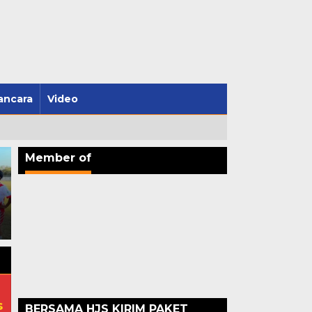
ncara
Video
Member of
Sumbawa Barat Siap Gelar
Forum Komite SMA-SMK-
Pilkades Serentak dengan E-
SLB KSB Sampaikan Lima
Voting, Bupati Amar: Tidak
Aspirasi Pendidikan ke
Ada Lagi Suara Rusak
DPRD NTB
s
BERSAMA HJS KIRIM PAKET