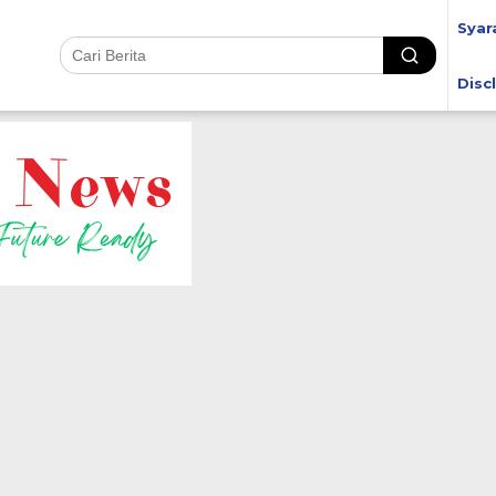
Syar
Disc