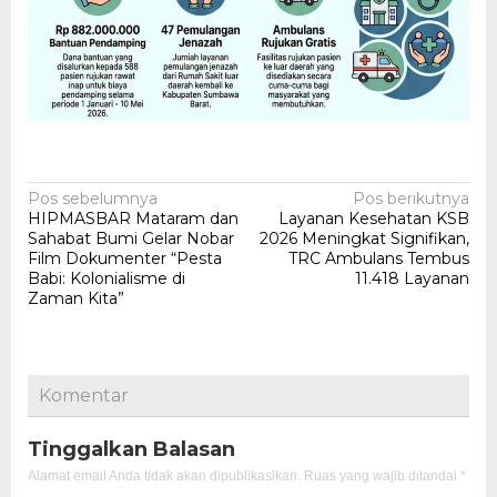
Navigasi
Pos sebelumnya
Pos berikutnya
HIPMASBAR Mataram dan
Layanan Kesehatan KSB
pos
Sahabat Bumi Gelar Nobar
2026 Meningkat Signifikan,
Film Dokumenter “Pesta
TRC Ambulans Tembus
Babi: Kolonialisme di
11.418 Layanan
Zaman Kita”
Komentar
Tinggalkan Balasan
Alamat email Anda tidak akan dipublikasikan.
Ruas yang wajib ditandai
*