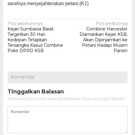
awalnya menyejahterakan petani.(K1)
Navigasi
Pos sebelumnya
Pos berikutnya
Kejari Sumbawa Barat
Combine Harvester
pos
Targetkan 30 Hari
Diamankan Kejari KSB,
Kedepan Tetapkan
Akan Dipinjamkan ke
Tersangka Kasus Combine
Petani Hadapi Musim
Pokir DPRD KSB
Panen
Komentar
Tinggalkan Balasan
Alamat email Anda tidak akan dipublikasikan.
Ruas yang wajib ditandai
*