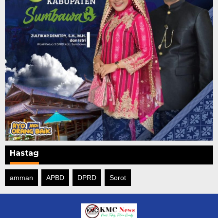
Hastag
amman
APBD
DPRD
Sorot