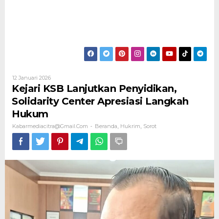
Oleh
12 Januari 2026
Kabarmediacitra@gmail.com
Kejari KSB Lanjutkan Penyidikan,
Solidarity Center Apresiasi Langkah
Hukum
Kabarmediacitra@gmail.com
Beranda
Hukrim
Sorot
-
,
,