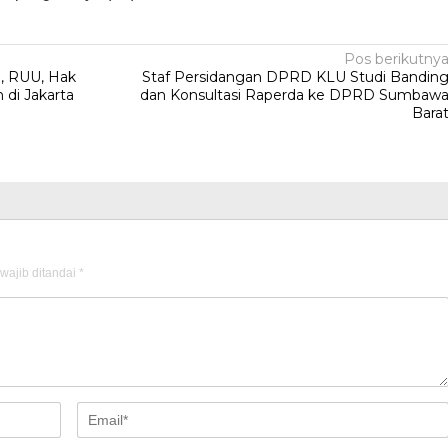
Pos berikutny
S, RUU, Hak
Staf Persidangan DPRD KLU Studi Bandin
n di Jakarta
dan Konsultasi Raperda ke DPRD Sumbaw
Bara
wajib ditandai
*