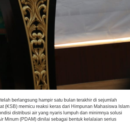
telah berlangsung hampir satu bulan terakhir di sejumlah
t (KSB) memicu reaksi keras dari Himpunan Mahasiswa Islam
isi distribusi air yang nyaris lumpuh dan minimnya solusi
ir Minum (PDAM) dinilai sebagai bentuk kelalaian serius