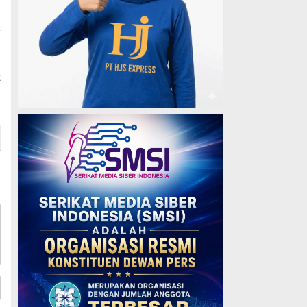
a
g
a
t