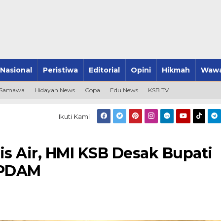
Nasional
Peristiwa
Editorial
Opini
Hikmah
Wawa
 Samawa
Hidayah News
Copa
Edu News
KSB TV
Ikuti Kami
is Air, HMI KSB Desak Bupati
t PDAM