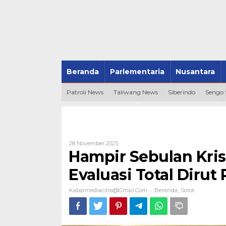
Beranda
Parlementaria
Nusantara
Patroli News
Taliwang News
Siberindo
Sengo
Oleh
28 November 2025
Kabarmediacitra@gmail.com
Hampir Sebulan Kris
Evaluasi Total Diru
Kabarmediacitra@gmail.com
Beranda
Sorot
-
,