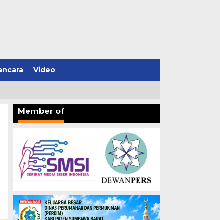
ncara
Video
Member of