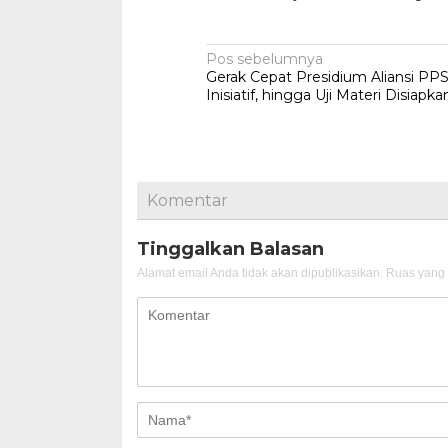
Navigasi
Pos sebelumnya
Gerak Cepat Presidium Aliansi PP
pos
Inisiatif, hingga Uji Materi Disiapka
Komentar
Tinggalkan Balasan
Alamat email Anda tidak akan dipublikasikan.
Ruas yang 