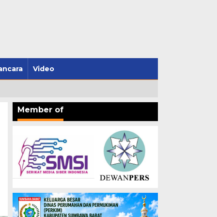
ncara
Video
Member of