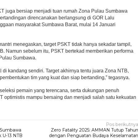
SKT juga bersiap menjadi tuan rumah Zona Pulau Sumbawa
pertandingan direncanakan berlangsung di GOR Lalu
ggaan masyarakat Sumbawa Barat, mulai 14 Januari
antri menegaskan, target PSKT tidak hanya sekadar tampil,
TB. Namun sebelum itu, PSKT bertekad memberikan performa
a Pulau Sumbawa.
 di kandang sendiri. Target akhirnya tentu juara Zona NTB,
h pembentukan tim yang kuat dan siap bertanding,” tegasnya.
 seleksi pemain yang terencana, serta dukungan penuh
optimistis mampu bersaing dan menjadi salah satu kekuatan
Pos berikutny
l Sumbawa
Zero Fatality 2025: AMMAN Tutup Tahu
ak U-13 NTB
dengan Penguatan Budaya Keselamata