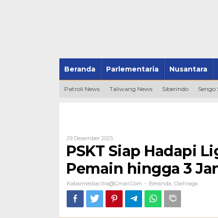
Beranda
Parlementaria
Nusantara
Patroli News
Taliwang News
Siberindo
Sengo
Oleh
29 Desember 2025
Kabarmediacitra@gmail.com
PSKT Siap Hadapi Lig
Pemain hingga 3 Ja
Kabarmediacitra@gmail.com
Beranda
Olahraga
-
,