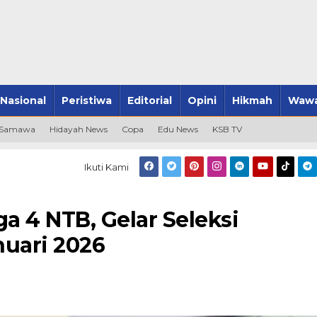
Nasional
Peristiwa
Editorial
Opini
Hikmah
Wawa
 Samawa
Hidayah News
Copa
Edu News
KSB TV
Ikuti Kami
a 4 NTB, Gelar Seleksi
nuari 2026