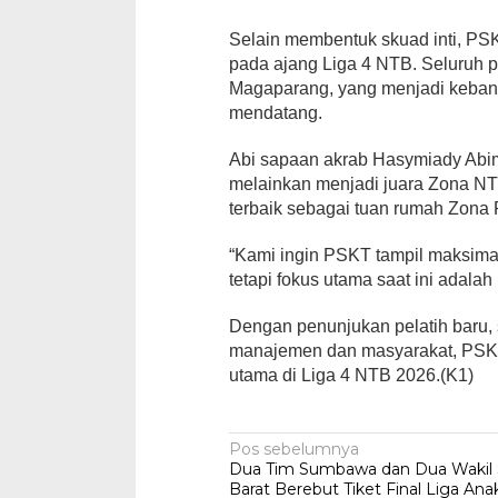
Selain membentuk skuad inti, P
pada ajang Liga 4 NTB. Seluruh 
Magaparang, yang menjadi keban
mendatang.
Abi sapaan akrab Hasymiady Abim
melainkan menjadi juara Zona N
terbaik sebagai tuan rumah Zon
“Kami ingin PSKT tampil maksimal
tetapi fokus utama saat ini adala
Dengan penunjukan pelatih baru,
manajemen dan masyarakat, PSKT 
utama di Liga 4 NTB 2026.(K1)
Navigasi
Pos sebelumnya
Dua Tim Sumbawa dan Dua Waki
pos
Barat Berebut Tiket Final Liga An