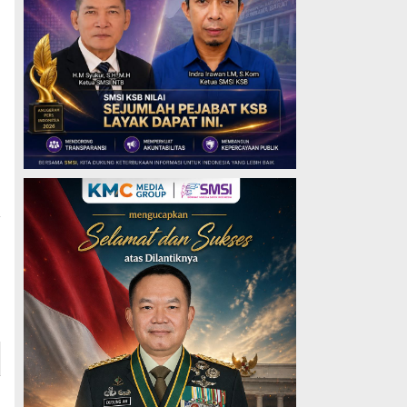
a
i
a
n