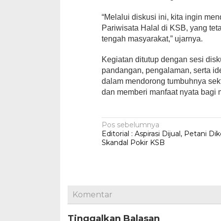
“Melalui diskusi ini, kita ingin
Pariwisata Halal di KSB, yang teta
tengah masyarakat,” ujarnya.
Kegiatan ditutup dengan sesi dis
pandangan, pengalaman, serta ide
dalam mendorong tumbuhnya sektor
dan memberi manfaat nyata bagi 
Navigasi
Pos sebelumnya
Editorial : Aspirasi Dijual, Petani D
pos
Skandal Pokir KSB
Komentar
Tinggalkan Balasan