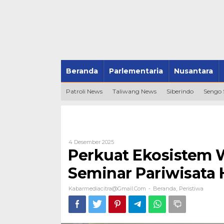
Beranda
Parlementaria
Nusantara
Patroli News
Taliwang News
Siberindo
Sengo
Oleh
4 Desember 2025
Kabarmediacitra@gmail.com
Perkuat Ekosistem W
Seminar Pariwisata 
Kabarmediacitra@gmail.com
Beranda
Peristiwa
-
,