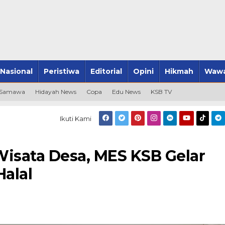
Nasional
Peristiwa
Editorial
Opini
Hikmah
Wawa
 Samawa
Hidayah News
Copa
Edu News
KSB TV
Ikuti Kami
isata Desa, MES KSB Gelar
Halal