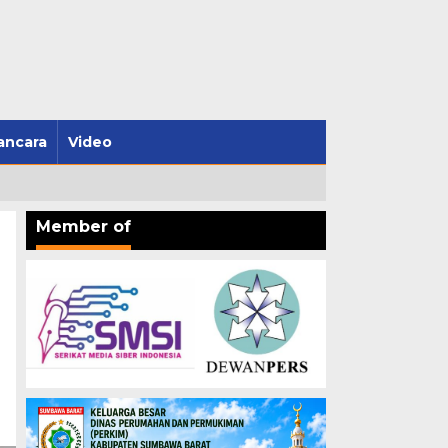
ncara
Video
Member of