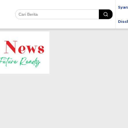
Syar
Disc