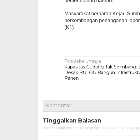
pemerintahan daerah.
Masyarakat berharap Kejari Su
perkembangan penanganan laporan 
(K1)
Navigasi
Pos sebelumnya
Kapasitas Gudang Tak Seimbang
pos
Desak BULOG Bangun Infrastrukt
Panen
Komentar
Tinggalkan Balasan
Alamat email Anda tidak akan dipublikasikan.
Ruas yang 