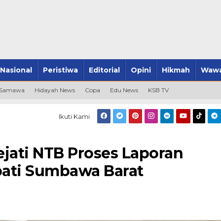
Nasional
Peristiwa
Editorial
Opini
Hikmah
Wawa
 Samawa
Hidayah News
Copa
Edu News
KSB TV
Ikuti Kami
jati NTB Proses Laporan
ati Sumbawa Barat