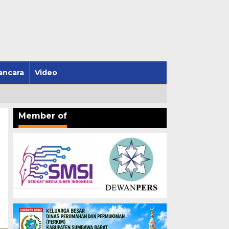
ncara
Video
Member of