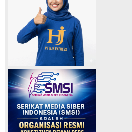
a
g
B