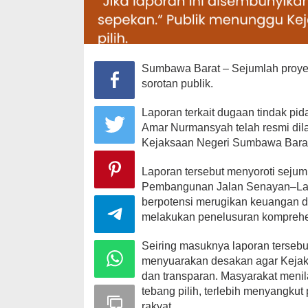
Sumbawa Barat – Sejumlah proyek
sorotan publik.
Laporan terkait dugaan tindak pi
Amar Nurmansyah telah resmi dila
Kejaksaan Negeri Sumbawa Barat
Laporan tersebut menyoroti sejum
Pembangunan Jalan Senayan–Lamus
berpotensi merugikan keuangan d
melakukan penelusuran komprehen
Seiring masuknya laporan terse
menyuarakan desakan agar Kejaks
dan transparan. Masyarakat meni
tebang pilih, terlebih menyangk
rakyat.