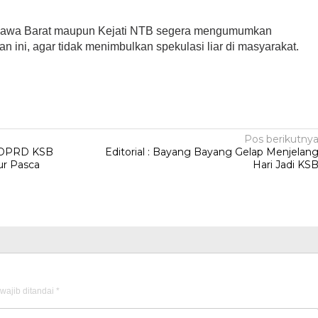
mbawa Barat maupun Kejati NTB segera mengumumkan
ini, agar tidak menimbulkan spekulasi liar di masyarakat.
Pos berikutny
, DPRD KSB
Editorial : Bayang Bayang Gelap Menjelan
ur Pasca
Hari Jadi KS
wajib ditandai
*