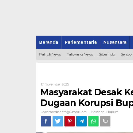
Beranda
Parlementaria
Nusantara
Patroli News
Taliwang News
Siberindo
Sengo
Oleh
17 November 2025
Kabarmediacitra@gmail.com
Masyarakat Desak Ke
Dugaan Korupsi Bup
Kabarmediacitra@gmail.com
Beranda
Hukrim
-
,