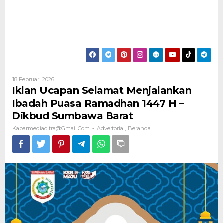
Oleh
18 Februari 2026
Kabarmediacitra@gmail.com
Iklan Ucapan Selamat Menjalankan
Ibadah Puasa Ramadhan 1447 H –
Dikbud Sumbawa Barat
Kabarmediacitra@gmail.com
Advertorial
Beranda
-
,