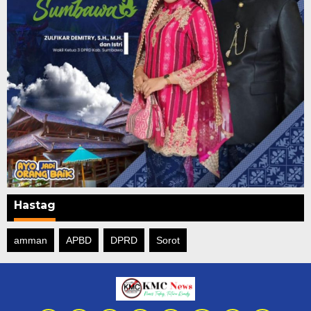
Hastag
amman
APBD
DPRD
Sorot