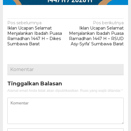
Navigasi
Pos sebelumnya
Pos berikutnya
Iklan Ucapan Selamat
Iklan Ucapan Selamat
pos
Menjalankan Ibadah Puasa
Menjalankan Ibadah Puasa
Ramadhan 1447 H – Dikes
Ramadhan 1447 H – RSUD
Sumbawa Barat
Asy-Syifa’ Sumbawa Barat
Komentar
Tinggalkan Balasan
Alamat email Anda tidak akan dipublikasikan.
Ruas yang wajib ditandai
*