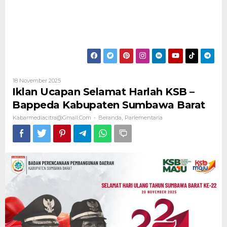
Oleh
18 November 2025
Kabarmediacitra@gmail.com
Iklan Ucapan Selamat Harlah KSB –
Bappeda Kabupaten Sumbawa Barat
Kabarmediacitra@gmail.com
Beranda
Parlementaria
-
,