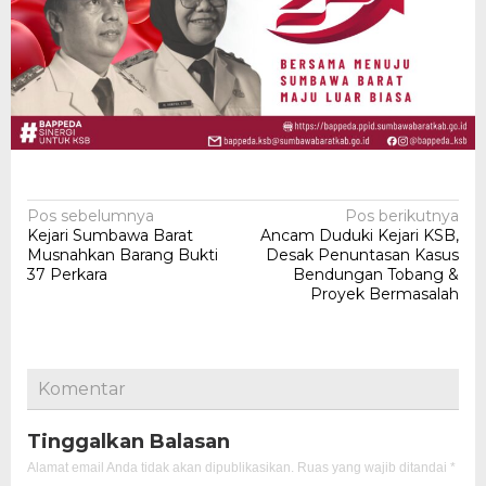
Navigasi
Pos sebelumnya
Pos berikutnya
Kejari Sumbawa Barat
Ancam Duduki Kejari KSB,
pos
Musnahkan Barang Bukti
Desak Penuntasan Kasus
37 Perkara
Bendungan Tobang &
Proyek Bermasalah
Komentar
Tinggalkan Balasan
Alamat email Anda tidak akan dipublikasikan.
Ruas yang wajib ditandai
*