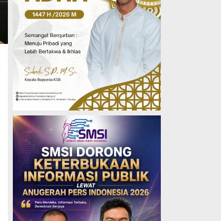
a
n
7