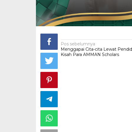
Navigasi
Pos sebelumnya
Menggapai Cita-cita Lewat Pendidi
pos
Kisah Para AMMAN Scholars