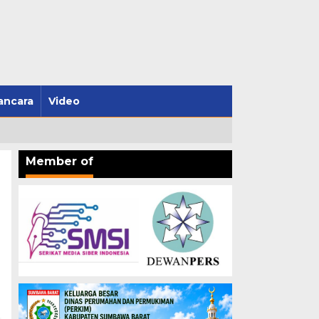
ncara
Video
Member of