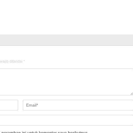
wajib ditandai
*
 peramban ini untuk komentar saya berikutnya.