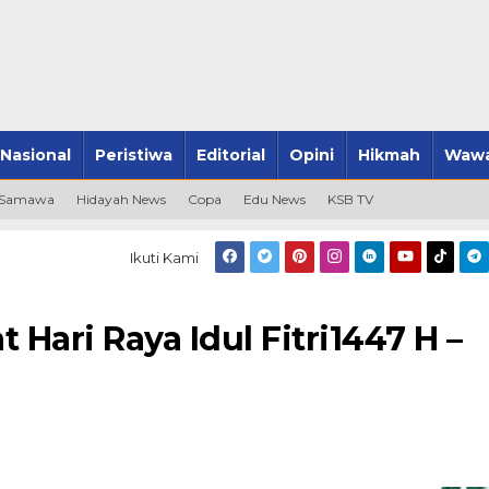
Nasional
Peristiwa
Editorial
Opini
Hikmah
Wawa
 Samawa
Hidayah News
Copa
Edu News
KSB TV
Ikuti Kami
 Hari Raya Idul Fitri1447 H –