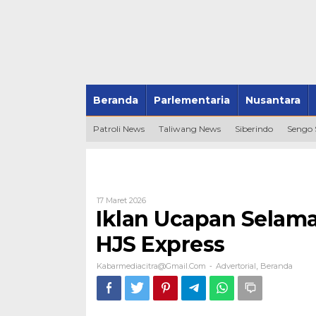
Beranda
Parlementaria
Nusantara
Patroli News
Taliwang News
Siberindo
Sengo
Oleh
17 Maret 2026
Kabarmediacitra@gmail.com
Iklan Ucapan Selamat
HJS Express
Kabarmediacitra@gmail.com
Advertorial
Beranda
-
,