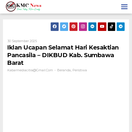
Lewati
ke
konten
Oleh
30 September 2025
Kabarmediacitra@gmail.com
Iklan Ucapan Selamat Hari Kesaktian
Pancasila – DIKBUD Kab. Sumbawa
Barat
Kabarmediacitra@gmail.com
Beranda
Peristiwa
-
,