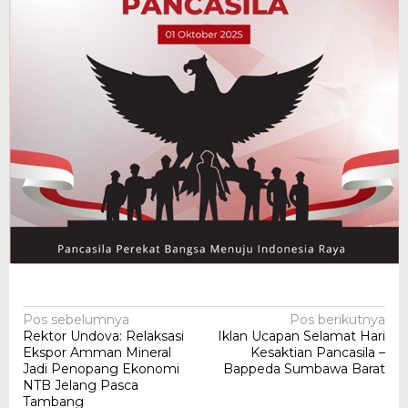
Navigasi
Pos sebelumnya
Pos berikutnya
Rektor Undova: Relaksasi
Iklan Ucapan Selamat Hari
pos
Ekspor Amman Mineral
Kesaktian Pancasila –
Jadi Penopang Ekonomi
Bappeda Sumbawa Barat
NTB Jelang Pasca
Tambang