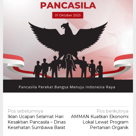
Navigasi
Pos sebelumnya
Pos berikutnya
Iklan Ucapan Selamat Hari
AMMAN Kuatkan Ekonomi
pos
Kesaktian Pancasila – Dinas
Lokal Lewat Program
Kesehatan Sumbawa Barat
Pertanian Organik