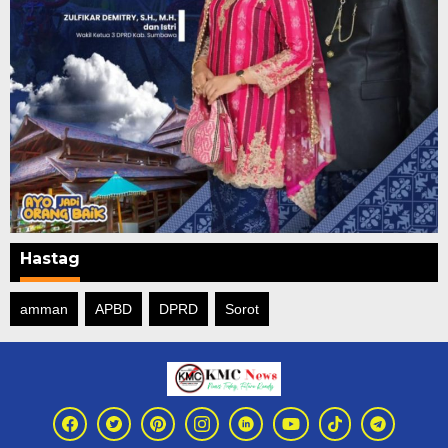
Hastag
amman
APBD
DPRD
Sorot