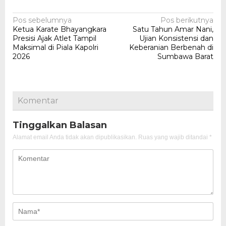
Navigasi
Pos sebelumnya
Pos berikutnya
Ketua Karate Bhayangkara
Satu Tahun Amar Nani,
pos
Presisi Ajak Atlet Tampil
Ujian Konsistensi dan
Maksimal di Piala Kapolri
Keberanian Berbenah di
2026
Sumbawa Barat
Komentar
Tinggalkan Balasan
Alamat email Anda tidak akan dipublikasikan.
Ruas yang wajib ditandai
*